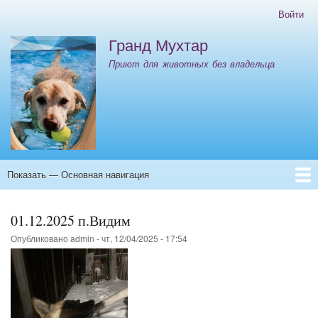
Перейти
Войти
Меню
к
учётной
Гранд Мухтар
основному
записи
содержанию
Приют для животных без владельца
пользователя
Показать — Основная навигация
Основная
навигация
Главная
Контакты
ООО "ИНК" Отлов 08.10.25-12.10.25
01.12.2025 п.Видим
Опубликовано
admin
-
чт, 12/04/2025 - 17:54