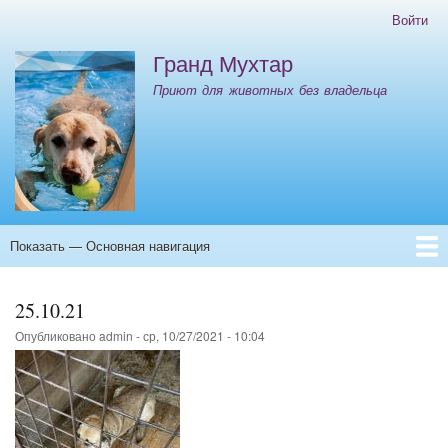
Перейти
Войти
Меню
к
учётной
Гранд Мухтар
основному
записи
содержанию
Приют для животных без владельца
пользователя
Показать — Основная навигация
Основная
навигация
Главная
Контакты
ООО "ИНК" Отлов 08.10.25-12.10.25
25.10.21
Опубликовано
admin
-
ср, 10/27/2021 - 10:04