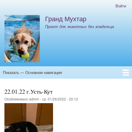
Перейти
Войти
Меню
к
учётной
Гранд Мухтар
основному
записи
содержанию
Приют для животных без владельца
пользователя
Показать — Основная навигация
Основная
навигация
Главная
Контакты
ООО "ИНК" Отлов 08.10.25-12.10.25
22.01.22 г.Усть-Кут
Опубликовано
admin
-
ср, 01/26/2022 - 20:12