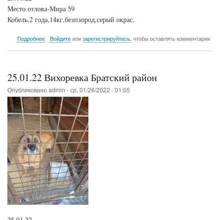
Место отлова-Мира 59
Кобель,2 года,14кг,безпзород,серый окрас.
о
Подробнее
Войдите
или
зарегистрируйтесь
, чтобы оставлять комментарии
25.01.22
Центральный
район
25.01.22 Вихоревка Братский район
Опубликовано
admin
-
ср, 01/26/2022 - 01:05
25.01.22