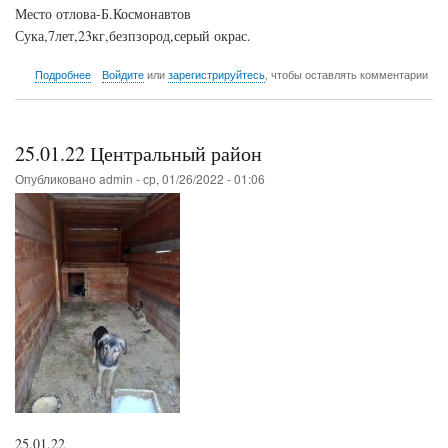
Место отлова-Б.Космонавтов
Сука,7лет,23кг,безпзород,серый окрас.
о
Подробнее
Войдите
или
зарегистрируйтесь
, чтобы оставлять комментарии
25.01.22
Центральный
район
25.01.22 Центральный район
Опубликовано
admin
-
ср, 01/26/2022 - 01:06
25.01.22