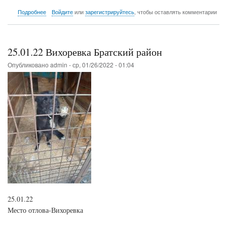
о
Подробнее
Войдите
или
зарегистрируйтесь
, чтобы оставлять комментарии
25.01.22
Вихоревка
Братский
район
25.01.22 Вихоревка Братский район
Опубликовано
admin
-
ср, 01/26/2022 - 01:04
25.01.22
Место отлова-Вихоревка