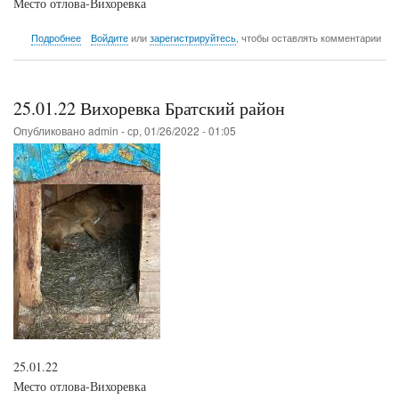
Место отлова-Вихоревка
о
Подробнее
Войдите
или
зарегистрируйтесь
, чтобы оставлять комментарии
25.01.22
Вихоревка
Братский
район
25.01.22 Вихоревка Братский район
Опубликовано
admin
-
ср, 01/26/2022 - 01:05
25.01.22
Место отлова-Вихоревка