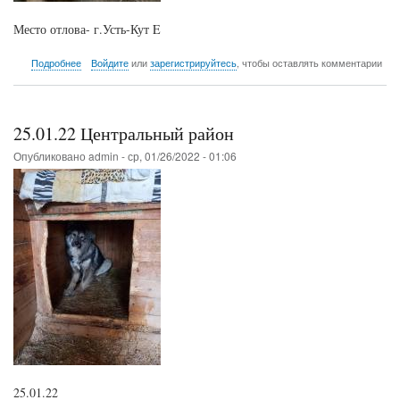
Место отлова- г.Усть-Кут E
о
Подробнее
Войдите
или
зарегистрируйтесь
, чтобы оставлять комментарии
22.01.22
г.Усть-
Кут
25.01.22 Центральный район
Опубликовано
admin
-
ср, 01/26/2022 - 01:06
25.01.22