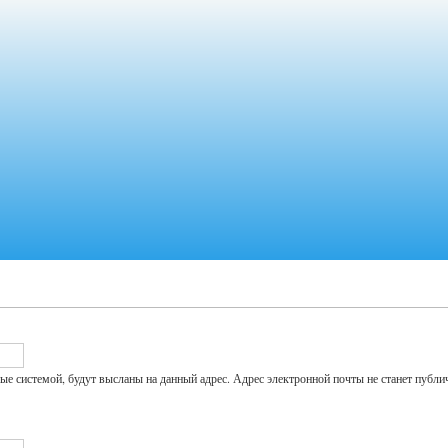
Перейти
к
основному
содержанию
е системой, будут высланы на данный адрес. Адрес электронной почты не станет публич