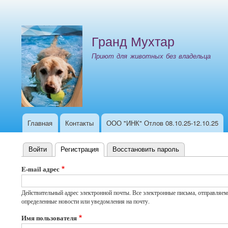
Меню
учётной
Гранд Мухтар
записи
пользователя
Приют для животных без владельца
Главная
Контакты
ООО "ИНК" Отлов 08.10.25-12.10.25
Основная
навигация
Войти
Регистрация
(активная вкладка)
Восстановить пароль
Главные
E-mail адрес
вкладки
Действительный адрес электронной почты. Все электронные письма, отправляемы
определенные новости или уведомления на почту.
Имя пользователя