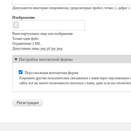
Допускаются некоторые спецсимволы, среди которых пробел, точка (.), дефис (-)
Изображение
Ваше виртуальное лицо или изображение
Только один файл.
Ограничение 2 МБ.
Допустимые типы: png gif jpg jpeg.
Настройки контактной формы
Персональная контактная форма
Разрешить другим пользователям связываться с вами через персональную
сайта, всё же имеют возможность связаться с вами, даже если вы отключил