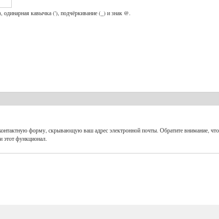
, одинарная кавычка ('), подчёркивание (_) и знак @.
 контактную форму, скрывающую ваш адрес электронной почты. Обратите внимание, что
и этот функционал.