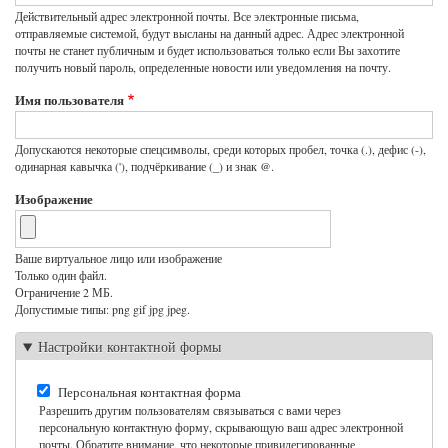
Действительный адрес электронной почты. Все электронные письма,
отправляемые системой, будут высланы на данный адрес. Адрес электронной
почты не станет публичным и будет использоваться только если Вы захотите
получить новый пароль, определенные новости или уведомления на почту.
Имя пользователя
Допускаются некоторые спецсимволы, среди которых пробел, точка (.), дефис (-),
одинарная кавычка ('), подчёркивание (_) и знак @.
Изображение
Ваше виртуальное лицо или изображение
Только один файл.
Ограничение 2 МБ.
Допустимые типы: png gif jpg jpeg.
Настройки контактной формы
Персональная контактная форма
Разрешить другим пользователям связываться с вами через
персональную контактную форму, скрывающую ваш адрес электронной
почты. Обратите внимание, что некоторые привилегированные