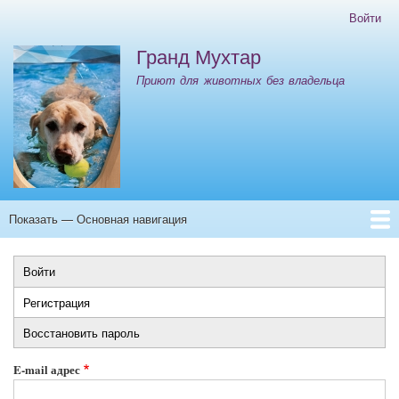
Перейти
Войти
Меню
к
учётной
Гранд Мухтар
основному
записи
содержанию
Приют для животных без владельца
пользователя
Показать — Основная навигация
Основная
навигация
Главная
Контакты
ООО "ИНК" Отлов 08.10.25-12.10.25
Войти
Главные
Регистрация
(активная
вкладки
вкладка)
Восстановить пароль
E-mail адрес