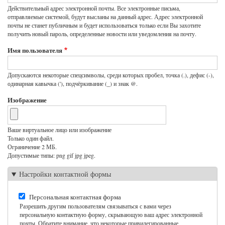
Действительный адрес электронной почты. Все электронные письма,
отправляемые системой, будут высланы на данный адрес. Адрес электронной
почты не станет публичным и будет использоваться только если Вы захотите
получить новый пароль, определенные новости или уведомления на почту.
Имя пользователя
Допускаются некоторые спецсимволы, среди которых пробел, точка (.), дефис (-),
одинарная кавычка ('), подчёркивание (_) и знак @.
Изображение
Ваше виртуальное лицо или изображение
Только один файл.
Ограничение 2 МБ.
Допустимые типы: png gif jpg jpeg.
Настройки контактной формы
Персональная контактная форма
Разрешить другим пользователям связываться с вами через
персональную контактную форму, скрывающую ваш адрес электронной
почты. Обратите внимание, что некоторые привилегированные