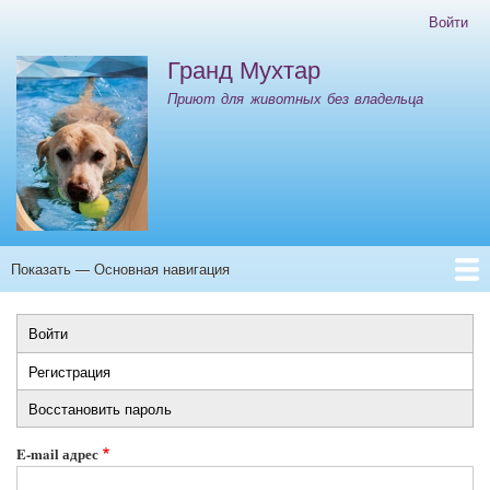
Перейти
Войти
Меню
к
учётной
Гранд Мухтар
основному
записи
содержанию
Приют для животных без владельца
пользователя
Показать — Основная навигация
Основная
навигация
Главная
Контакты
ООО "ИНК" Отлов 08.10.25-12.10.25
Войти
Главные
Регистрация
(активная
вкладки
вкладка)
Восстановить пароль
E-mail адрес