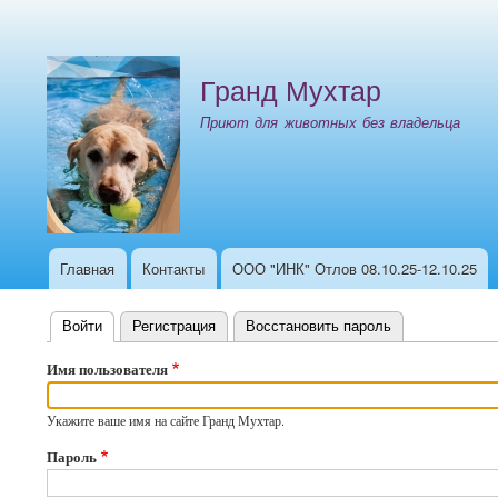
Меню
учётной
Гранд Мухтар
записи
пользователя
Приют для животных без владельца
Главная
Контакты
ООО "ИНК" Отлов 08.10.25-12.10.25
Основная
навигация
Войти
(активная вкладка)
Регистрация
Восстановить пароль
Главные
Имя пользователя
вкладки
Укажите ваше имя на сайте Гранд Мухтар.
Пароль