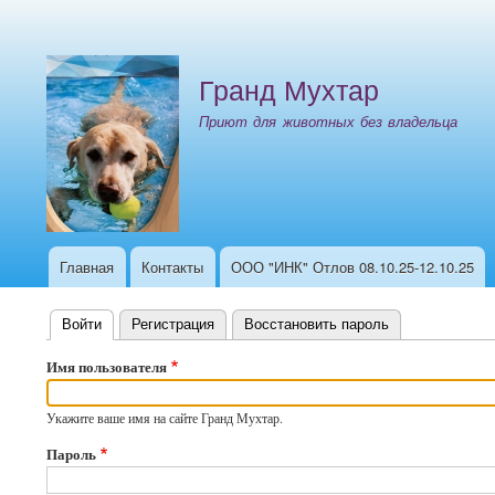
Меню
учётной
Гранд Мухтар
записи
пользователя
Приют для животных без владельца
Главная
Контакты
ООО "ИНК" Отлов 08.10.25-12.10.25
Основная
навигация
Войти
(активная вкладка)
Регистрация
Восстановить пароль
Главные
Имя пользователя
вкладки
Укажите ваше имя на сайте Гранд Мухтар.
Пароль