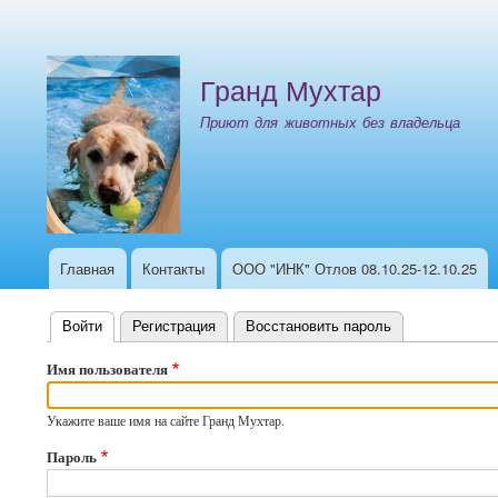
Меню
учётной
Гранд Мухтар
записи
пользователя
Приют для животных без владельца
Главная
Контакты
ООО "ИНК" Отлов 08.10.25-12.10.25
Основная
навигация
Войти
(активная вкладка)
Регистрация
Восстановить пароль
Главные
Имя пользователя
вкладки
Укажите ваше имя на сайте Гранд Мухтар.
Пароль