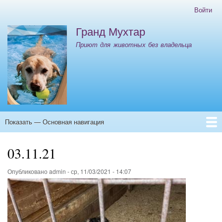
Перейти
Войти
Меню
к
учётной
Гранд Мухтар
основному
записи
содержанию
Приют для животных без владельца
пользователя
Показать — Основная навигация
Основная
навигация
Главная
Контакты
ООО "ИНК" Отлов 08.10.25-12.10.25
03.11.21
Опубликовано
admin
-
ср, 11/03/2021 - 14:07